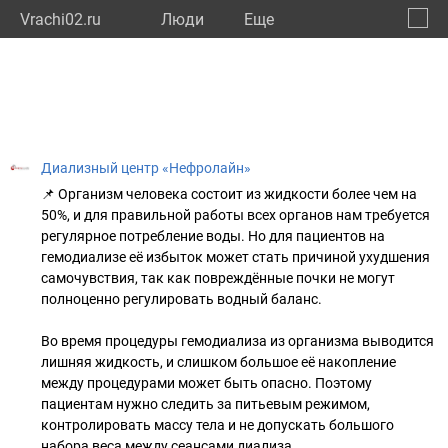
Vrachi02.ru
Люди
Eще
🔔
Респу
🔍
Диализный центр «Нефролайн»
📌 Организм человека состоит из жидкости более чем на
50%, и для правильной работы всех органов нам требуется
регулярное потребление воды. Но для пациентов на
гемодиализе её избыток может стать причиной ухудшения
самочувствия, так как повреждённые почки не могут
полноценно регулировать водный баланс.
Во время процедуры гемодиализа из организма выводится
лишняя жидкость, и слишком большое её накопление
между процедурами может быть опасно. Поэтому
пациентам нужно следить за питьевым режимом,
контролировать массу тела и не допускать большого
набора веса между сеансами диализа.