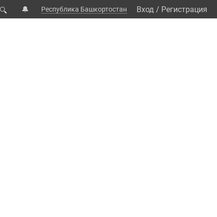
🔔
Вход
/
Регистрация
Республика Башкортостан
🔍