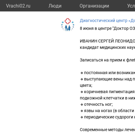
Vrachi02.ru
Люди
Организации
Усл
Диагностический центр «Д
8 июня в центре "Доктор 
ИВАНИН СЕРГЕЙ ЛЕОНИДОВИ
кандидат медицинских нау
Записаться на прием к фле
🔹постоянная или возникаю
🔹выступающие вены над п
цвета;
🔹коричневая пигментация 
подкожной клетчатки в ниж
🔹отечность ног;
🔹язвы на ногах (в области
🔹периодические судороги 
Современные методы лечен