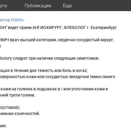
уги
Публикации
Eще
октор ОЗОН»
ОЗОН" ведет прием АНГИОХИРУРГ, ФЛЕБОЛОГ г. Екатеринбург
Ч врач высшей категории, сердечно-сосудистый хирург,
к
бологу следует при наличии следующих симптомов:
щая в течение дня тяжесть или боль в ногах;
оверхностью кожи или сосудистые звездочки темно-синего
кожи на голенях и лодыжках и / или уплотнение кожи и
ней трети голени;
 суставов);
нижних конечностей.
ия: