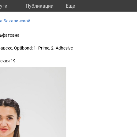
уги
Публикации
Eще
а Бакалинской
Ильфатовна
авекс, Optibond: 1- Prime, 2- Adhesive
нская 19