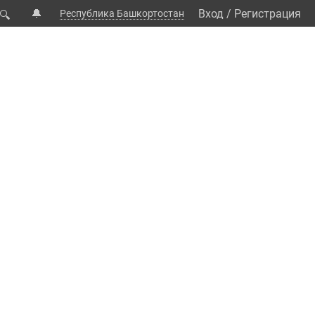
🔔
Вход
/
Регистрация
Республика Башкортостан
🔍