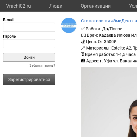
Vrachi02.ru
Люди
Организации
Усл
Стоматология «ЭмиДент» н
✅ Работа: До/После
🧑‍⚕ Врач: Кадаева Илюза 
💰 Цена: От 3500₽
🪄 Материалы: Estelite A2, Тр
⏳ Время работы: 1-1,5 часа
🏥 Адрес: г. Уфа ул. Бакали
Забыли пароль?
Зарегистрироваться