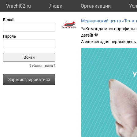
Vrachi02.ru
Люди
Организации
Усл
Медицинский центр «Тет-а-
🐾Команда многопрофильно
детей! 🧡
А еще сегодня первый день 
Забыли пароль?
Зарегистрироваться