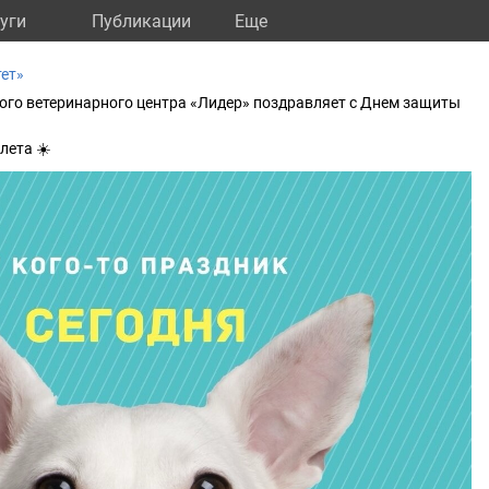
уги
Публикации
Eще
тет»
го ветеринарного центра «Лидер» поздравляет с Днем защиты
лета ☀️