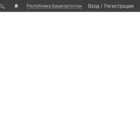
🔔
Вход
/
Регистрация
Республика Башкортостан
🔍