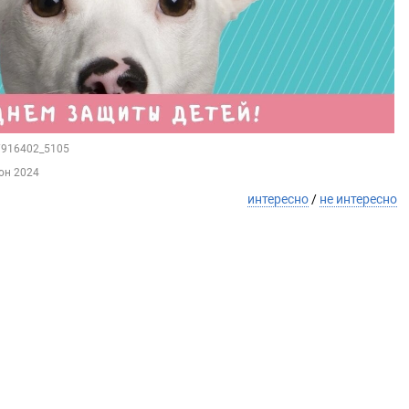
57916402_5105
юн 2024
интересно
/
не интересно