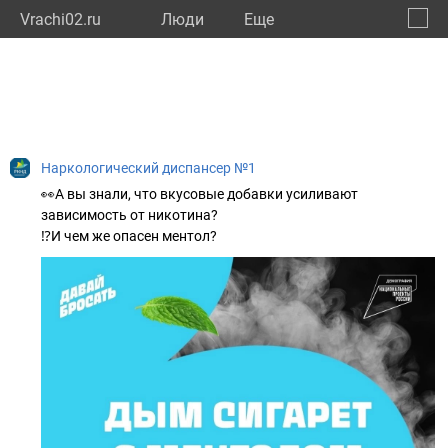
Vrachi02.ru
Люди
Eще
🔔
Респу
🔍
Наркологический диспансер №1
👀А вы знали, что вкусовые добавки усиливают
зависимость от никотина?
⁉️И чем же опасен ментол?