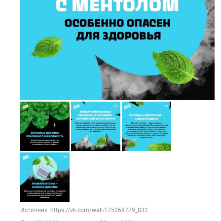
Источник: https://vk.com/wall-175268779_832