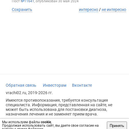
Пост
№11641
, опубликован
30 мая 2024
Сохранить
интересно
/
не интересно
Обратная связь
Инвесторам
Вконтакте
vrachi02.ru, 2019-2026 гг.
Имеются противопоказания, требуется консультация
специалиста. Информация, представленная на сайте, не
может быть использована для постановки диагноза,
назначения лечения и не заменяет прием врача.
Возрастное ограничение: 18+
Мы используем файлы
cookie
.
Принять
Продолжая использовать сайт, вы даете свое согласие на