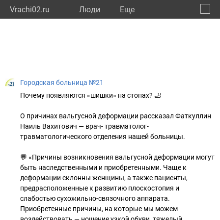
Vrachi02.ru
Люди
Eще
🔔
Респу
🔍
Городская больница №21
Почему появляются «шишки» на стопах? 🦶
О причинах вальгусной деформации рассказал Фаткуллин
Наиль Вахитович — врач- травматолог-
травматологического отделения нашей больницы.
💬 «Причины возникновения вальгусной деформации могут
быть наследственными и приобретенными. Чаще к
деформации склонны женщины, а также пациенты,
предрасположенные к развитию плоскостопия и
слабостью сухожильно-связочного аппарата.
Приобретенные причины, на которые мы можем
воздействовать — ношение узкой обуви, тяжелый