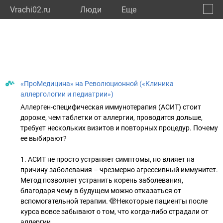
Vrachi02.ru
Люди
Eще
🔔
Респу
🔍
«ПроМедицина» на Революционной («Клиника
аллергологии и педиатрии»)
Аллерген-специфическая иммунотерапия (АСИТ) стоит
дороже, чем таблетки от аллергии, проводится дольше,
требует нескольких визитов и повторных процедур. Почему
ее выбирают?
1. АСИТ не просто устраняет симптомы, но влияет на
причину заболевания – чрезмерно агрессивный иммунитет.
Метод позволяет устранить корень заболевания,
благодаря чему в будущем можно отказаться от
вспомогательной терапии. 🫣Некоторые пациенты после
курса вовсе забывают о том, что когда-либо страдали от
аллергии.