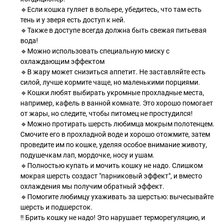
🔹Если кошка гуляет в вольере, убедитесь, что там есть
тень и у зверя есть доступ к ней.
🔹Также в доступе всегда должна быть свежая питьевая
вода!
🔹Можно использовать специальную миску с
охлаждающим эффектом
🔹В жару может снизиться аппетит. Не заставляйте есть
силой, лучше кормите чаще, но маленькими порциями.
🔹Кошки любят выбирать укромные прохладные места,
например, кафель в ванной комнате. Это хорошо помогает
от жары, но следите, чтобы питомец не простудился!
🔹Можно протирать шерсть любимца мокрым полотенцем.
Смочите его в прохладной воде и хорошо отожмите, затем
проведите им по кошке, уделяя особое внимание животу,
подушечкам лап, мордочке, носу и ушам.
🔹Полностью купать и мочить кошку не надо. Слишком
мокрая шерсть создаст "парниковый эффект", и вместо
охлаждения мы получим обратный эффект.
🔹Помогите любимцу ухаживать за шерстью: вычесывайте
шерсть и подшерсток.
‼ Брить кошку не надо! Это нарушает терморегуляцию, и