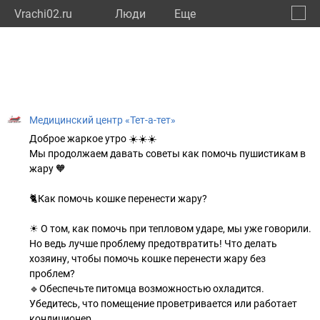
Vrachi02.ru
Люди
Eще
🔔
Респу
🔍
Медицинский центр «Тет-а-тет»
Доброе жаркое утро ☀️☀️☀️
Мы продолжаем давать советы как помочь пушистикам в
жару 🧡
🐈Как помочь кошке перенести жару?
☀ О том, как помочь при тепловом ударе, мы уже говорили.
Но ведь лучше проблему предотвратить! Что делать
хозяину, чтобы помочь кошке перенести жару без
проблем?
🔹Обеспечьте питомца возможностью охладится.
Убедитесь, что помещение проветривается или работает
кондиционер.