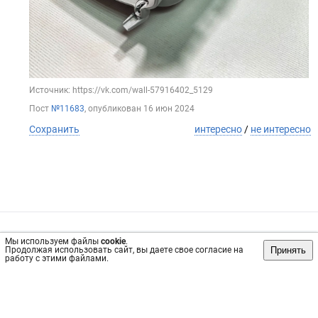
Источник: https://vk.com/wall-57916402_5129
Пост
№11683
, опубликован
16 июн 2024
Сохранить
интересно
/
не интересно
Обратная связь
Инвесторам
Вконтакте
Мы используем файлы
cookie
.
Принять
Продолжая использовать сайт, вы даете свое согласие на
vrachi02.ru, 2019-2026 гг.
работу с этими файлами.
Имеются противопоказания, требуется консультация
специалиста. Информация, представленная на сайте, не
может быть использована для постановки диагноза,
назначения лечения и не заменяет прием врача.