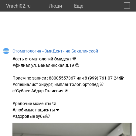
Vrachi02.ru
Люди
Eще
🔔
Респу
🔍
Стоматология «ЭмиДент» на Бакалинской
#сеть стоматологий Эмидент 💙
#филиал ул. Бакалинская д.19 😊
Прием по записи : 88005557367 или 8 (999) 761-07-24☎
#специалист хирург, имплантолог, ортопед 🦷
✅Субаев Айдар Галиевич ☀
#рабочие моменты 🦷
#любимые пациенты ❤
#здоровые зубы🦷