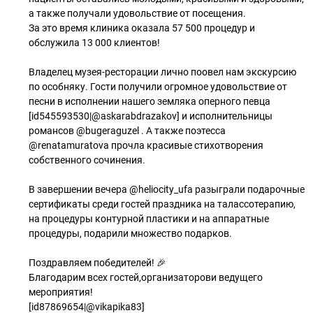
а также получали удовольствие от посещения.
За это время клиника оказала 57 500 процедур и
обслужила 13 000 клиентов!
Владелец музея-ресторации лично поовел нам экскурсию
по особняку. Гости получили огромное удовольствие от
песни в исполнении нашего земляка оперного певца
[id545593530|@askarabdrazakov] и исполнительницы
романсов @bugeraguzel . А также поэтесса
@renatamuratova прочла красивые стихотворения
собственного сочинения.
В завершении вечера @heliocity_ufa разыграли подарочные
сертификаты среди гостей праздника на талассотерапию,
на процедуры контурной пластики и на аппаратные
процедуры, подарили множество подарков.
Поздравляем победителей! 🎉
Благодарим всех гостей,организаторови ведущего
мероприятия!
[id87869654|@vikapika83]