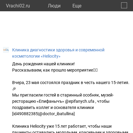
Vrachi02.ru
Люди
Eще
🔔
Респу
🔍
Клиника диагностики здоровья и современной
косметологии «Heliocity»
День рождения нашей клиники!
Рассказываем, как прошло мероприятие👇🏼
Вчера, 23 мая состоялся праздник в честь нашего 15-летия.
🎉
Мы пригласили гостей в старинный особняк, музей-
ресторацию «Епифанычъ» @epifanych.ufa , чтобы
поздравить коллег и основателя клиники
[id490882385|@doctor_ibatullina]
Клиника Heliocity уже 15 лет работает, чтобы наши
пациенты оставались молодыми, красивыми и здоровыми,