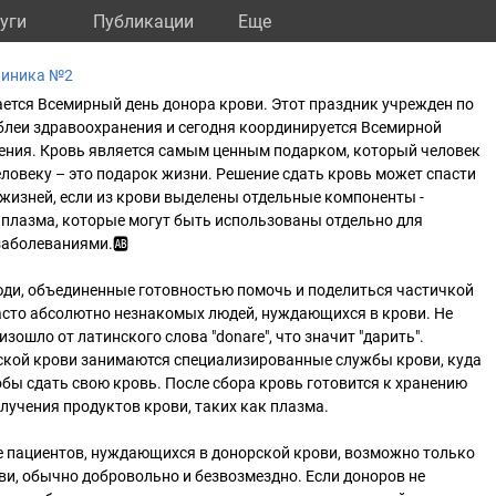
уги
Публикации
Eще
линика №2
ется Всемирный день донора крови. Этот праздник учрежден по
леи здравоохранения и сегодня координируется Всемирной
ения. Кровь является самым ценным подарком, который человек
ловеку – это подарок жизни. Решение сдать кровь может спасти
жизней, если из крови выделены отдельные компоненты -
 плазма, которые могут быть использованы отдельно для
заболеваниями.🆎
юди, объединенные готовностью помочь и поделиться частичкой
часто абсолютно незнакомых людей, нуждающихся в крови. Не
изошло от латинского слова "donare", что значит "дарить".
ской крови занимаются специализированные службы крови, куда
бы сдать свою кровь. После сбора кровь готовится к хранению
лучения продуктов крови, таких как плазма.
 пациентов, нуждающихся в донорской крови, возможно только
ви, обычно добровольно и безвозмездно. Если доноров не