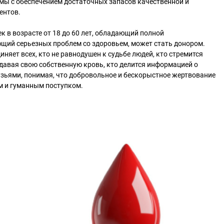
мы с обеспечением достаточных запасов качественной и
ентов.
век в возрасте от 18 до 60 лет, обладающий полной
ющий серьезных проблем со здоровьем, может стать донором.
няет всех, кто не равнодушен к судьбе людей, кто стремится
едавая свою собственную кровь, кто делится информацией о
узьями, понимая, что добровольное и бескорыстное жертвование
м и гуманным поступком.