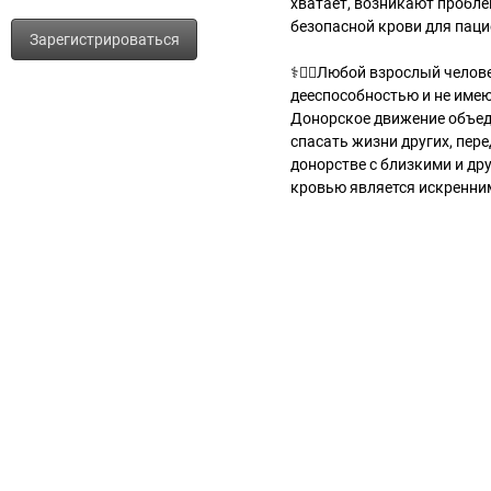
хватает, возникают пробле
безопасной крови для паци
Зарегистрироваться
⚕️👩‍⚕️Любой взрослый чело
дееспособностью и не име
Донорское движение объеди
спасать жизни других, пер
донорстве с близкими и др
кровью является искренни