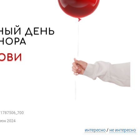
201787506_700
июн 2024
интересно
/
не интересно