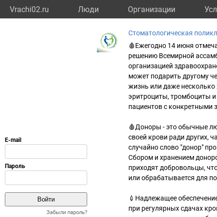
Vrachi02.ru
Люди
Организации
Усл
Стоматологическая полик
🩸Ежегодно 14 июня отмеча
решению Всемирной ассамб
организацией здравоохран
может подарить другому че
жизнь или даже несколько 
эритроциты, тромбоциты и
пациентов с конкретными 
🩸Доноры - это обычные л
своей крови ради других, 
случайно слово "донор" про
Сбором и хранением донор
приходят добровольцы, что
или обрабатывается для по
💉Надлежащее обеспечение
при регулярных сдачах кро
Забыли пароль?