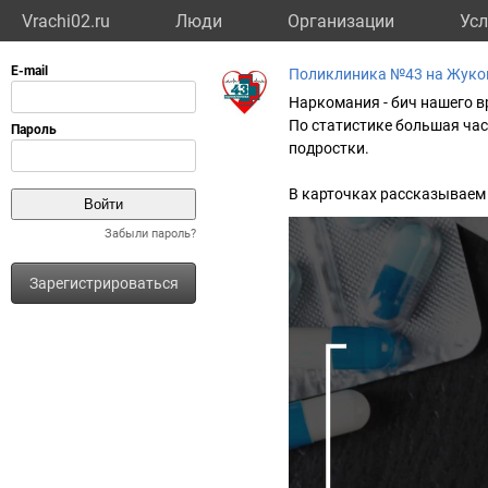
Vrachi02.ru
Люди
Организации
Усл
Поликлиника №43 на Жуко
Наркомания - бич нашего в
По статистике большая ча
подростки.
В карточках рассказываем
Забыли пароль?
Зарегистрироваться