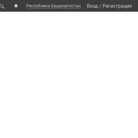
🔔
Вход
/
Регистрация
Республика Башкортостан
🔍