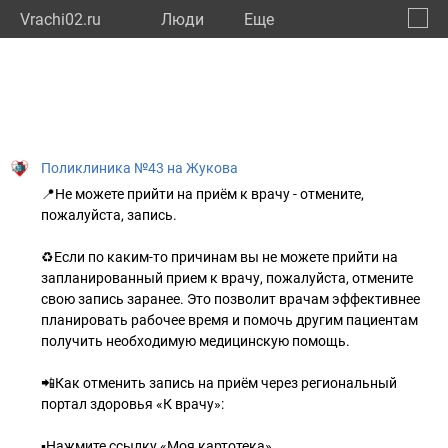
Vrachi02.ru
Люди
Eще
🔔
Респу
🔍
Поликлиника №43 на Жукова
📍Не можете прийти на приём к врачу - отмените,
пожалуйста, запись.
♻️Если по каким-то причинам вы не можете прийти на
запланированный прием к врачу, пожалуйста, отмените
свою запись заранее. Это позволит врачам эффективнее
планировать рабочее время и помочь другим пациентам
получить необходимую медицинскую помощь.
📲Как отменить запись на приём через региональный
портал здоровья «К врачу»:
▪️Нажмите ссылку «Моя картотека»