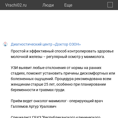
Vrachi02.ru
Люди
Eще
🔔
Респу
🔍
Диагностический центр «Доктор ОЗОН»
Простой и эффективный способ контролировать здоровье
молочной железы – регулярный осмотр у маммолога.
УЗИ выявит любые отклонения от нормы на ранних
стадиях, поможет установить причины дискомфортных или
болезненных ощущений. Процедура рекомендована всем
женщинам старше 25 лет, особенно при планировании
беременности и травмах груди.
Приём ведет онколог-маммолог - оперирующий врач
Галлямов Артур Уралович
Специалист ГБУЗ "Республиканского клинического