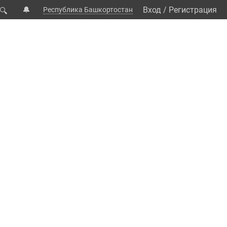
🔔
Вход
/
Регистрация
Республика Башкортостан
🔍