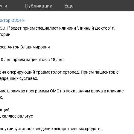
уги
Публикации
Eще
октор ОЗОН»
ОЗОН" ведет прием специалист клиники "Личный Доктор" г.
гории
ерев Антон Владимирович
 лет, прием пациентов с 18 лет.
вич оперирующий травматолог-ортопед. Прием пациентов с
едренных суставах.
ение в рамках программы ОМС по показаниям врача в клинике
к.
укций
, халлюс вальгус
внутрисуставное введение лекарственных средств.