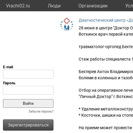
Vrachi02.ru
Люди
Организации
Усл
Диагностический центр «Д
28 июня в центре "Доктор 
Воткинск врач первой кате
травматолог-ортопед Бехт
Стаж работы специалиста 10
Бехтерев Антон Владимиро
болями в коленных и тазоб
Отбор на оперативное леч
"Личный Доктор" г.Воткинс
* Удаление металлоконстр
Забыли пароль?
* Косточки, шишки на стопе
Зарегистрироваться
На приеме может провести 