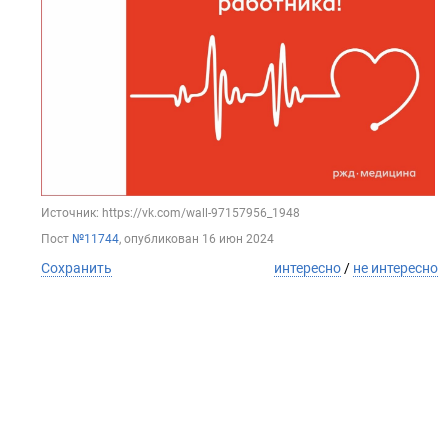
Источник: https://vk.com/wall-97157956_1948
Пост
№11744
, опубликован
16 июн 2024
Сохранить
интересно
/
не интересно