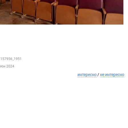
97157956_1951
июн 2024
интересно
/
не интересно