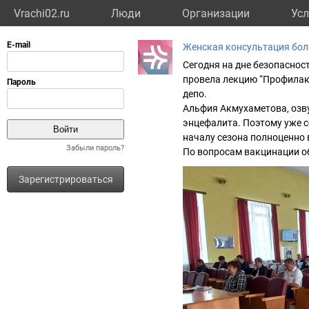
Vrachi02.ru
Люди
Организации
Усл
Женская консультация бо
Сегодня на дне безопаснос
провела лекцию “Профилак
депо.
Альфия Акмухаметова, озв
энцефалита. Поэтому уже с
началу сезона полноценно
Забыли пароль?
По вопросам вакцинации об
Зарегистрироваться