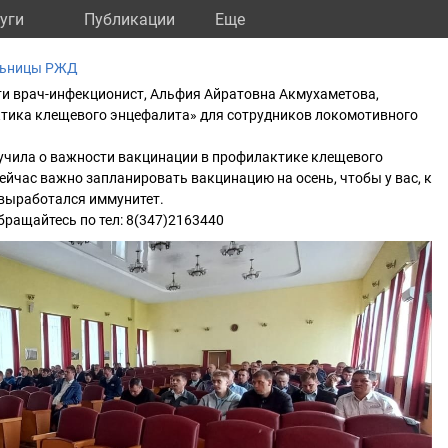
уги
Публикации
Eще
льницы РЖД
ти врач-инфекционист, Альфия Айратовна Акмухаметова,
тика клещевого энцефалита» для сотрудников локомотивного
учила о важности вакцинации в профилактике клещевого
ейчас важно запланировать вакцинацию на осень, чтобы у вас, к
 выработался иммунитет.
ращайтесь по тел: 8(347)2163440