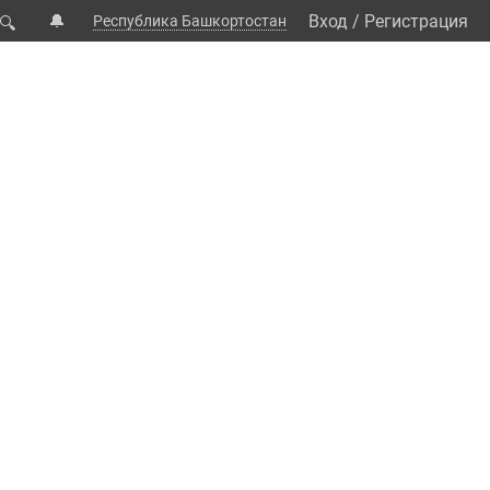
🔔
Вход
/
Регистрация
Республика Башкортостан
🔍