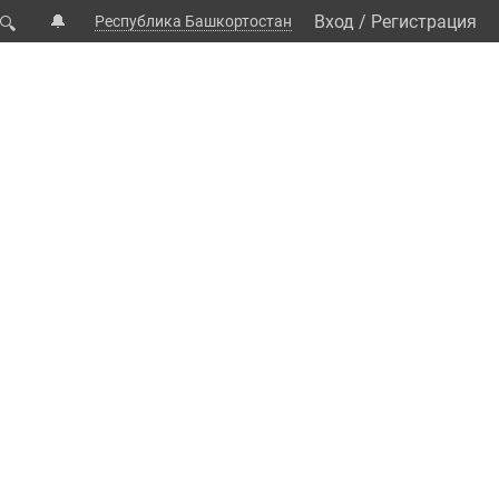
🔔
Вход
/
Регистрация
Республика Башкортостан
🔍