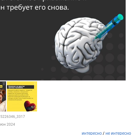
175226346_3317
июн 2024
интересно
/
не интересно