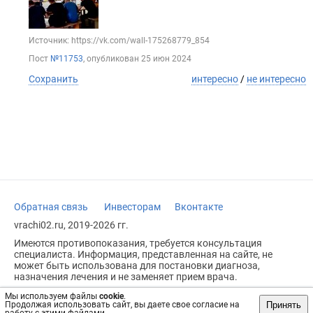
Источник: https://vk.com/wall-175268779_854
Пост
№11753
, опубликован
25 июн 2024
Сохранить
интересно
/
не интересно
Обратная связь
Инвесторам
Вконтакте
vrachi02.ru, 2019-2026 гг.
Имеются противопоказания, требуется консультация
специалиста. Информация, представленная на сайте, не
может быть использована для постановки диагноза,
назначения лечения и не заменяет прием врача.
Возрастное ограничение: 18+
Мы используем файлы
cookie
.
Принять
Продолжая использовать сайт, вы даете свое согласие на