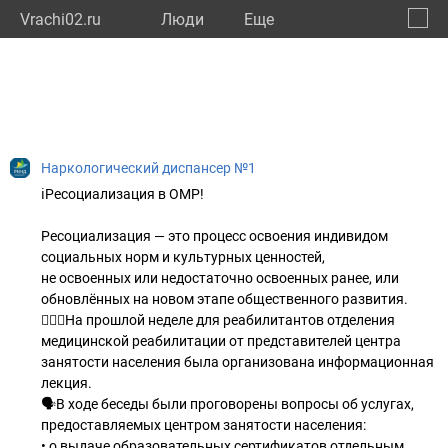
Vrachi02.ru
Люди
Eще
🔔
Респу
🔍
Наркологический диспансер №1
ℹ️Ресоциализация в ОМР!
Ресоциализация — это процесс освоения индивидом
социальных норм и культурных ценностей,
не освоенных или недостаточно освоенных ранее, или
обновлённых на новом этапе общественного развития.
💁🏻‍♀️На прошлой неделе для реабилитантов отделения
медицинской реабилитации от представителей центра
занятости населения была организована информационная
лекция.
🗣️В ходе беседы были проговорены вопросы об услугах,
предоставляемых центром занятости населения:
• о выдаче образовательных сертификатов отдельным