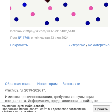
Источник: https://vk.com/wall-57916402_5140
Пост
№11768
, опубликован
23 июн 2024
Сохранить
интересно
/
не интересно
Обратная связь
Инвесторам
Вконтакте
vrachi02.ru, 2019-2026 гг.
Имеются противопоказания, требуется консультация
специалиста. Информация, представленная на сайте, не
может быть использована для постановки диагноза,
Мы используем файлы
cookie
.
назначения лечения и не заменяет прием врача.
Принять
Продолжая использовать сайт, вы даете свое согласие на