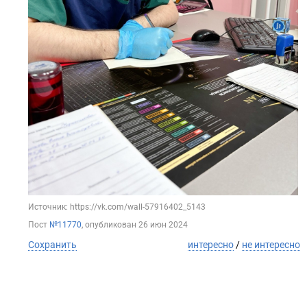
Источник: https://vk.com/wall-57916402_5143
Пост
№11770
, опубликован
26 июн 2024
Сохранить
интересно
/
не интересно