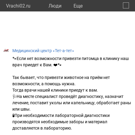
Vrachi02.ru
Люди
Eще
🔔
Респу
🔍
Медицинский центр «Тет-а-тет»
🐾Если нет возможности привезти питомца в клинику наш
врач приедет к Вам. ❤️🐾
Так бывает, что привезти животное на приём нет
возможности, а помощь нужна.
Тогда врачи нашей клиники приедут к вам.
🩺На месте специалист проведёт диагностику, назначит
лечение, поставит уколы или капельницу, обработает раны
или швы.
🧪При необходимости лабораторной диагностики
производятся необходимые заборы и материал
доставляется в лабораторию.