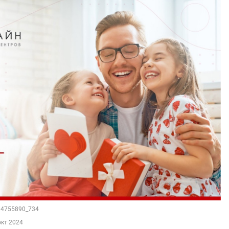
204755890_734
окт 2024