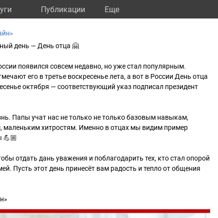
уги
Публикации
Eще
айн»
ный день — День отца 🤗
России появился совсем недавно, но уже стал популярным.
ечают его в третье воскресенье лета, а вот в России День отца
ресенье октября — соответствующий указ подписал президент
знь. Папы учат нас не только не только базовым навыкам,
, маленьким хитростям. Именно в отцах мы видим пример
 💪🏼
тобы отдать дань уважения и поблагодарить тех, кто стал опорой
ей. Пусть этот день принесёт вам радость и тепло от общения
йн»