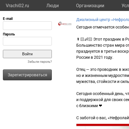
Vrachi02.ru
Люди
Организации
Усл
Диализный центр «Нефрол
Сегодня отмечается особен
👨🏻‍👶🏻 Этот праздник в 
Большинство стран мира отм
празднуется в третье воск
России в 2021 году.
Забыли пароль?
Отец — это проводник в жи
Зарегистрироваться
но и жизненным мудростям
мужества, стойкости и силы
Сегодня особенный день, ч
и поддержкой для своих сем
с близкими ❤
С заботой о вас, «Нефрола