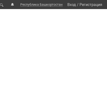
🔔
Вход
/
Регистрация
Республика Башкортостан
🔍