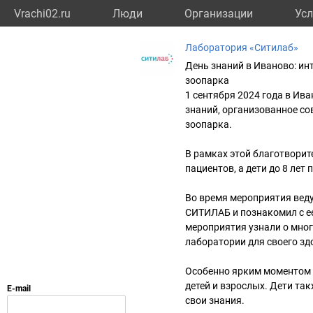
Vrachi02.ru
Люди
Организации
Усл
Лаборатория «Ситилаб»
День знаний в Иваново: ин
зоопарка
1 сентября 2024 года в И
знаний, организованное с
зоопарка.
В рамках этой благотвори
пациентов, а дети до 8 лет
Во время мероприятия веду
СИТИЛАБ и познакомил с е
мероприятия узнали о мно
лаборатории для своего зд
Особенно ярким моментом с
детей и взрослых. Дети та
свои знания.