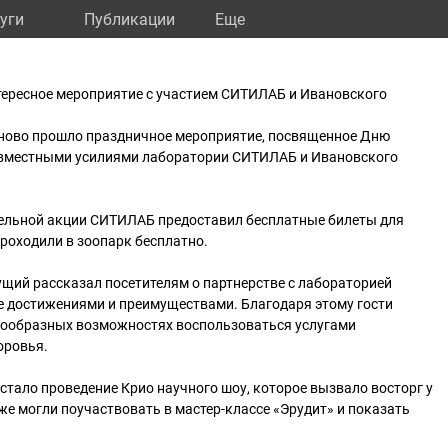
уги
Публикации
Eще
тересное мероприятие с участием СИТИЛАБ и Ивановского
ваново прошло праздничное мероприятие, посвященное Дню
овместными усилиями лаборатории СИТИЛАБ и Ивановского
тельной акции СИТИЛАБ предоставил бесплатные билеты для
 проходили в зоопарк бесплатно.
щий рассказал посетителям о партнерстве с лабораторией
е достижениями и преимуществами. Благодаря этому гости
гообразных возможностях воспользоваться услугами
оровья.
тало проведение Крио научного шоу, которое вызвало восторг у
кже могли поучаствовать в мастер-классе «Эрудит» и показать