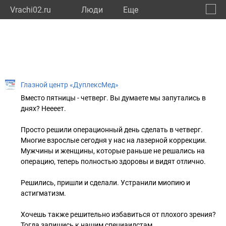
Vrachi02.ru
Люди
Eще
🔔
Респу
🔍
Глазной центр «ДуплексМед»
Вместо пятницы - четверг. Вы думаете мы запутались в
днях? Неееет.
Просто решили операционный день сделать в четверг.
Многие взрослые сегодня у нас на лазерной коррекции.
Мужчины и женщины, которые раньше не решались на
операцию, теперь полностью здоровы и видят отлично.
Решились, пришли и сделали. Устранили миопию и
астигматизм.
Хочешь также решительно избавиться от плохого зрения?
Тогда запишись к нашим специаилстам.