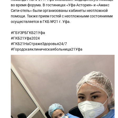
во время форума. В гостиницах «Уфа-Астория» и «Амакс
Сити-отель» были организованы кабинеты неотложной
помощи. Также прием гостей с неотложными состояниями
осуществляется в ГКБ №21 г. Уфа.
#ГБУЗРБГКБ21Уфа
#ГКБ21Уфа2024
#ГКБ21НаСтражеЗдоровья24/7
#Городскаяклиническаябольница21Уфа