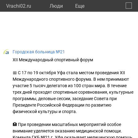
Vrachi02.ru
Люди
Eще
🔔
Респу
🔍
Городская больница №21
XII Международный спортивный форум
📅 С 17 по 19 октября Уфа стала местом проведения XII
Международного спортивного форума. В нем принимают
участие 5 тысяч делегатов из 100 стран мира. В течение
трех дней проходят спортивные соревнования, культурные
программы, деловые сессии, заседание Совета при
Президенте Российской Федерации по развитию
физической культуры и спорта.
🏥 При проведении масштабных мероприятий особое
внимание уделяется оказанию медицинской помощи.
Команда ГКБ №21 г. Уфа оказывает медицинскую помощь