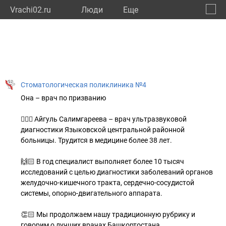
Vrachi02.ru
Люди
Eще
🔔
Респу
🔍
Стоматологическая поликлиника №4
Она – врач по призванию
👩🏼‍⚕️ Айгуль Салимгареева – врач ультразвуковой
диагностики Языковской центральной районной
больницы. Трудится в медицине более 38 лет.
🙌🏻 В год специалист выполняет более 10 тысяч
исследований с целью диагностики заболеваний органов
желудочно-кишечного тракта, сердечно-сосудистой
системы, опорно-двигательного аппарата.
👏🏻 Мы продолжаем нашу традиционную рубрику и
говорим о лучших врачах Башкортостана.