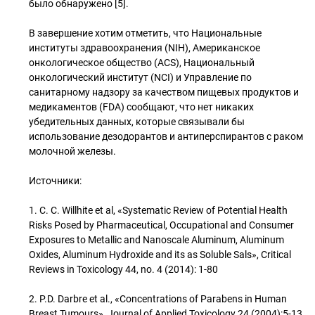
было обнаружено [5].
В завершение хотим отметить, что Национальные
институты здравоохранения (NIH), Американское
онкологическое общество (ACS), Национальный
онкологический институт (NCI) и Управление по
санитарному надзору за качеством пищевых продуктов и
медикаментов (FDA) сообщают, что нет никаких
убедительных данных, которые связывали бы
использование дезодорантов и антиперспирантов с раком
молочной железы.
Источники:
1. C. C. Willhite et al, «Systematic Review of Potential Health
Risks Posed by Pharmaceutical, Occupational and Consumer
Exposures to Metallic and Nanoscale Aluminum, Aluminum
Oxides, Aluminum Hydroxide and its as Soluble Sals», Critical
Reviews in Toxicology 44, no. 4 (2014): 1-80
2. P.D. Darbre et al., «Concentrations of Parabens in Human
Breast Tumours», Journal of Applied Toxicology 24 (2004):5-13.