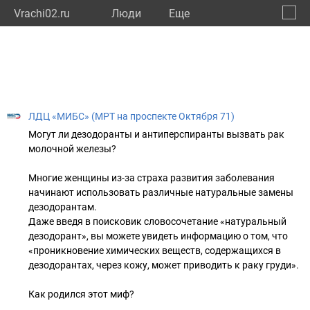
Vrachi02.ru
Люди
Eще
🔔
Респу
🔍
ЛДЦ «МИБС» (МРТ на проспекте Октября 71)
Могут ли дезодоранты и антиперспиранты вызвать рак
молочной железы?
Многие женщины из-за страха развития заболевания
начинают использовать различные натуральные замены
дезодорантам.
Даже введя в поисковик словосочетание «натуральный
дезодорант», вы можете увидеть информацию о том, что
«проникновение химических веществ, содержащихся в
дезодорантах, через кожу, может приводить к раку груди».
Как родился этот миф?