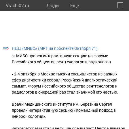
Vrachi02.ru
Люди
Eще
🔔
Респу
🔍
ЛДЦ «МИБС» (МРТ на проспекте Октября 71)
✨ МИБС провел интерактивную секцию на форуме
Российского общества рентгенологов и радиологов
▪️ 2-4 октября в Москве тысячи специалистов из разных
сфер диагностики собрал Российский диагностический
саммит. Форум Российского общества рентгенологов и
радиологов в очередной раз стал значимой его частью.
Врачи Медицинского института им. Березина Сергея
провели интерактивную секцию «Командный подход в
нейроонкологии».
▫️Модераторами стали ведущий специалист Центра лучевой