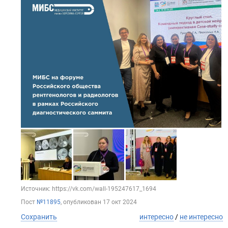
Источник: https://vk.com/wall-195247617_1694
Пост
№11895
, опубликован
17 окт 2024
Сохранить
интересно
/
не интересно