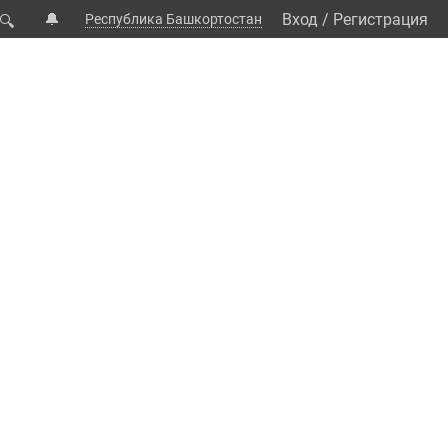
🔔
Вход
/
Регистрация
Республика Башкортостан
🔍