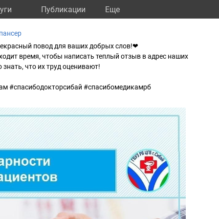
уги
Публикации
Eще
пансер
рекрасный повод для ваших добрых слов!❤
ходит время, чтобы написать теплый отзыв в адрес наших
 знать, что их труд оценивают!
м #спасибодокторсибай #спасибомедикамрб