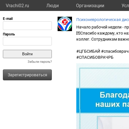
Vrachi02.ru
Люди
Организации
Усл
Психоневрологическая дис
Начало рабочей недели - п
💌Спасибо каждому, кто на
коллег. Сотрудникам важно
#ЦГБСИБАЙ #спасибоврача
#СПАСИБОВРАЧРБ
Забыли пароль?
Зарегистрироваться