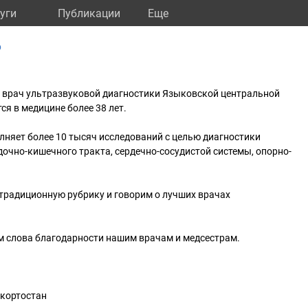
уги
Публикации
Eще
р
а – врач ультразвуковой диагностики Языковской центральной
ся в медицине более 38 лет.
олняет более 10 тысяч исследований с целью диагностики
очно-кишечного тракта, сердечно-сосудистой системы, опорно-
традиционную рубрику и говорим о лучших врачах
м слова благодарности нашим врачам и медсестрам.
!
кортостан