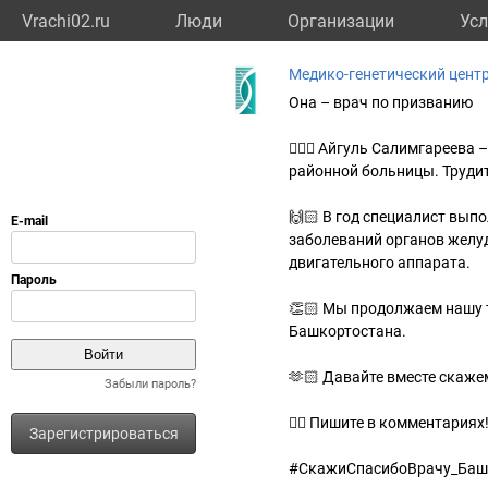
Vrachi02.ru
Люди
Организации
Усл
Медико-генетический цент
Она – врач по призванию
👩🏼‍⚕️ Айгуль Салимгареев
районной больницы. Трудит
🙌🏻 В год специалист вып
заболеваний органов желуд
двигательного аппарата.
👏🏻 Мы продолжаем нашу 
Башкортостана.
🫶🏻 Давайте вместе скаже
Забыли пароль?
✍🏻 Пишите в комментариях
Зарегистрироваться
#СкажиСпасибоВрачу_Баш