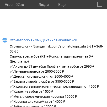
Vrachi02.ru
Люди
Eще
🔔
Респу
🔍
Стоматология «ЭмиДент» на Бакалинской
Стоматологий Эмидент vk.com/stomatologia_ufa 8-917-368-
03-95
Снимок всех зубов (КТ)+ Консультация врача= за 0 ₽
(Бесплатно)
✅ Акция до 31 декабря Проф. гигиена зубов от 2990 ₽
✅ Лечение кариеса от 2000-3500 ₽
✅ Детская стоматология от 2000-4000 ₽
✅ Замена старой пломбы от 3500-5000 ₽
✅ Художественная/эстетическая реставрация от 4500 ₽
✅ Удаление зубов от 1500 ₽
✅ Металлокерамическая коронка 10000 ₽
✅ Коронка циркон,eMax от 14000 ₽
✅ Зубные протезы от 12000 ₽