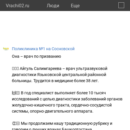
Vrachi02.ru
Люди
Eще
🔔
Респу
🔍
Поликлиника №1 на Сосновской
Она – врач по призванию
👩🏼‍⚕️ Айгуль Салимгареева – врач ультразвуковой
диагностики Языковской центральной районной
больницы. Трудится в медицине более 38 лет.
🙌🏻 В год специалист выполняет более 10 тысяч
исследований с целью диагностики заболеваний органов
желудочно-кишечного тракта, сердечно-сосудистой
системы, опорно-двигательного аппарата.
👏🏻 Мы продолжаем нашу традиционную рубрику и
говорим о лучших врачах Башкортостана.