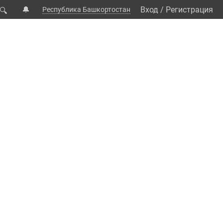
🔔
Вход
/
Регистрация
Республика Башкортостан
🔍