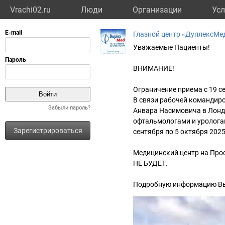
Vrachi02.ru
Люди
Организации
Усл
Глазной центр «ДуплексМе
Уважаемые Пациенты!
ВНИМАНИЕ!
Ограничение приема c 19 се
В связи рабочей командир
Забыли пароль?
Анвара Насимовича в Лондо
офтальмологами и урологами
Зарегистрироваться
сентября по 5 октября 202
Медицинский центр на Просп
НЕ БУДЕТ.
Подробную информацию Вы м