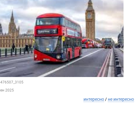
76476507_3105
сен 2025
интересно
/
не интересно