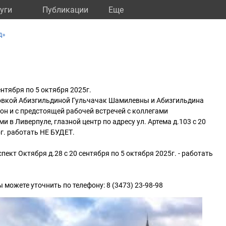
уги
Публикации
Eще
д»
нтября по 5 октября 2025г.
овкой Абизгильдиной Гульчачак Шамилевны и Абизгильдина
н и с предстоящей рабочей встречей с коллегами
 в Ливерпуле, глазной центр по адресу ул. Артема д.103 c 20
5г. работать НЕ БУДЕТ.
ект Октября д.28 c 20 сентября по 5 октября 2025г. - работать
ожете уточнить по телефону: 8 (3473) 23-98-98