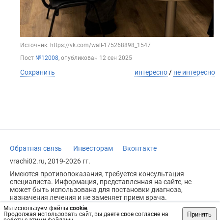
Источник: https://vk.com/wall-175268898_1547
Пост
№12008
, опубликован
12 сен 2025
Сохранить
интересно
/
не интересно
Обратная связь
Инвесторам
Вконтакте
vrachi02.ru, 2019-2026 гг.
Имеются противопоказания, требуется консультация
специалиста. Информация, представленная на сайте, не
может быть использована для постановки диагноза,
назначения лечения и не заменяет прием врача.
Мы используем файлы
cookie
.
Возрастное ограничение: 18+
Принять
Продолжая использовать сайт, вы даете свое согласие на