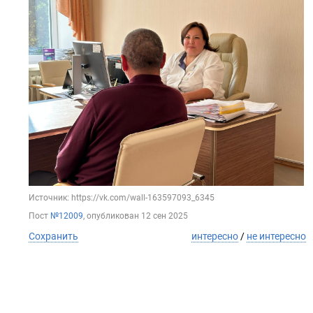
Источник: https://vk.com/wall-163597093_6345
Пост
№12009
, опубликован
12 сен 2025
Сохранить
интересно
/
не интересно