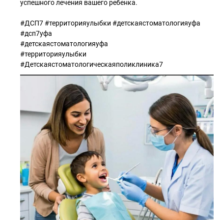
успешного лечения вашего ребенка.
#ДСП7 #территорияулыбки #детскаястоматологияуфа
#дсп7уфа
#детскаястоматологияуфа
#территорияулыбки
#Детскаястоматологическаяполиклиника7