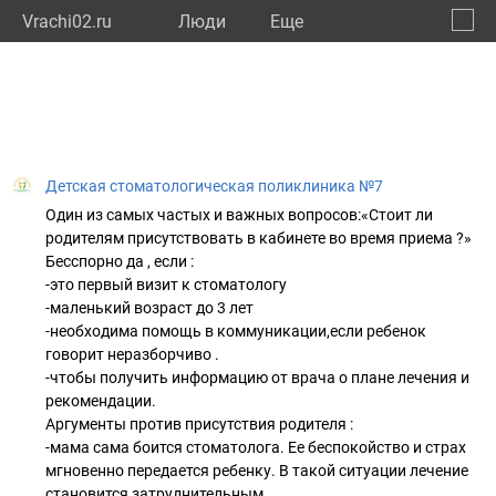
Vrachi02.ru
Люди
Eще
🔔
Респу
🔍
Детская стоматологическая поликлиника №7
Один из самых частых и важных вопросов:«Стоит ли
родителям присутствовать в кабинете во время приема ?»
Бесспорно да , если :
-это первый визит к стоматологу
-маленький возраст до 3 лет
-необходима помощь в коммуникации,если ребенок
говорит неразборчиво .
-чтобы получить информацию от врача о плане лечения и
рекомендации.
Аргументы против присутствия родителя :
-мама сама боится стоматолога. Ее беспокойство и страх
мгновенно передается ребенку. В такой ситуации лечение
становится затруднительным .