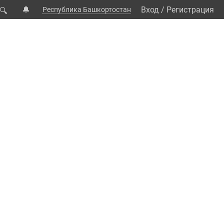
🔔
Вход
/
Регистрация
Республика Башкортостан
🔍