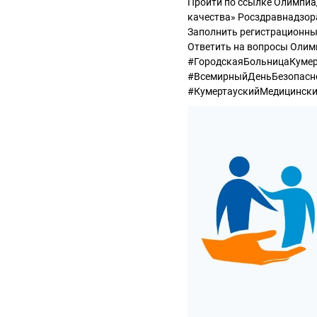
Пройти по ссылке Олимпиа
качества» Росздравнадзор
Заполнить регистрационны
Ответить на вопросы Оли
#ГородскаяБольницаКумер
#ВсемирныйДеньБезопасн
#КумертаускийМедицинск