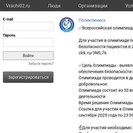
Vrachi02.ru
Люди
Организации
Усл
Поликлиника
✅️Всероссийская олимпиад
Для участия в олимпиаде п
безопасности пациентов в 2
clck.ru/3NfL76
Забыли пароль?
✅️Цель Олимпиады - выявл
обеспечения безопасности
Зарегистрироваться
Олимпиада проводится в ди
добровольное.
Олимпиада состоит из 30 в
деятельности
Время решения Олимпиады 
Ссылка для участия в Олим
сентября 2025 года по 23:5
☝Для участия необходимо: