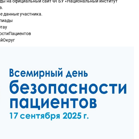
ды на официальный сайт ФГБУ «Национальный институт
а.
е данные участника.
мпиады
тау
остиПациентов
ийОкруг