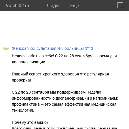
Vrachi02.ru
Люди
Eще
🔔
Респу
🔍
Женская консультация №3 больницы №13
Неделя заботы о себе! С 22 по 28 сентября — время для
диспансеризации
Главный секрет крепкого здоровья это регулярная
проверка!
С 22 по 28 сентября мы поддерживаем Неделю
информированности о диспансеризации и напоминаем:
профилактика — это самая эффективная медицинская
технология.
Почему это важно?
Всего один день в году, посвященный диспансеризации,