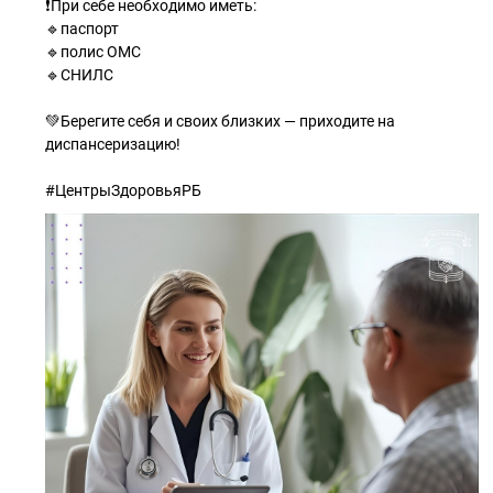
❗При себе необходимо иметь:
🔹паспорт
🔹полис ОМС
🔹СНИЛС
💚Берегите себя и своих близких — приходите на
диспансеризацию!
#ЦентрыЗдоровьяРБ