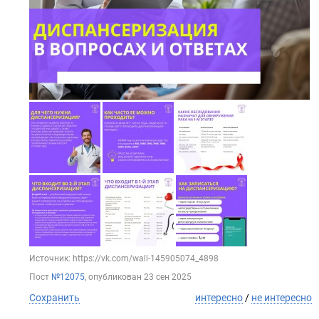
Источник: https://vk.com/wall-145905074_4898
Пост
№12075
, опубликован
23 сен 2025
Сохранить
интересно
/
не интересно