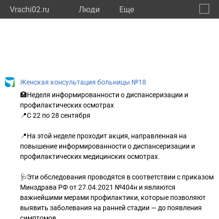
Vrachi02.ru
Люди
Eще
🔔
Респу
🔍
Женская консультация больницы №18
🏥Неделя информированности о диспансеризации и
профилактических осмотрах
📍С 22 по 28 сентября
📍На этой неделе проходит акция, направленная на
повышение информированности о диспансеризации и
профилактических медицинских осмотрах.
🩺Эти обследования проводятся в соответствии с приказом
Минздрава РФ от 27.04.2021 №404н и являются
важнейшими мерами профилактики, которые позволяют
выявить заболевания на ранней стадии — до появления
симптомов.