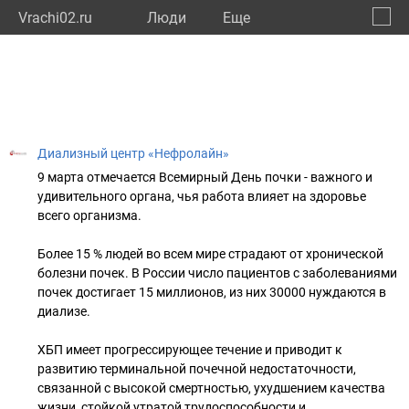
Vrachi02.ru
Люди
Eще
🔔
Респу
🔍
Диализный центр «Нефролайн»
9 марта отмечается Всемирный День почки - важного и
удивительного органа, чья работа влияет на здоровье
всего организма.
Более 15 % людей во всем мире страдают от хронической
болезни почек. В России число пациентов с заболеваниями
почек достигает 15 миллионов, из них 30000 нуждаются в
диализе.
ХБП имеет прогрессирующее течение и приводит к
развитию терминальной почечной недостаточности,
связанной с высокой смертностью, ухудшением качества
жизни, стойкой утратой трудоспособности и