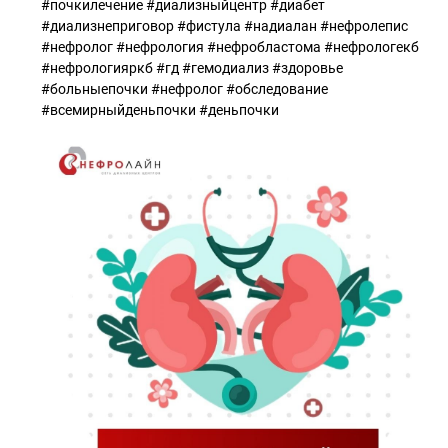
#почкилечение #диализныйцентр #диабет
#диализнеприговор #фистула #надиалан #нефролепис
#нефролог #нефрология #нефробластома #нефрологекб
#нефрологияркб #гд #гемодиализ #здоровье
#больныепочки #нефролог #обследование
#всемирныйденьпочки #деньпочки