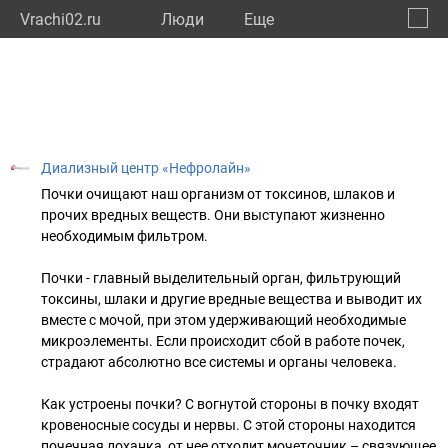
Vrachi02.ru
Люди
Eще
🔔
Респу
🔍
Диализный центр «Нефролайн»
Почки очищают наш организм от токсинов, шлаков и
прочих вредных веществ. Они выступают жизненно
необходимым фильтром.
Почки - главный выделительный орган, фильтрующий
токсины, шлаки и другие вредные вещества и выводит их
вместе с мочой, при этом удерживающий необходимые
микроэлементы. Если происходит сбой в работе почек,
страдают абсолютно все системы и органы человека.
Как устроены почки? С вогнутой стороны в почку входят
кровеносные сосуды и нервы. С этой стороны находится
почечная лоханка, от нее отходит мочеточник – связующее