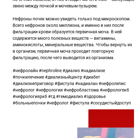
звено между почкой и мочевым пузырем.
Нефроны почек можно увидеть только под микроскопом.
Всего нефронов около миллиона, и именно в них после
фильтрации крови образуется первичная моча. В ней
содержится много полезных веществ — витамины,
аминокислоты, минеральные вещества. Чтобы вернуть их
в организм, первичная моча проходит повторную
фильтрацию, после чего выводится из организма.
#нефролайн #nephroline #диализ #надиализе
#почкилечение #диализныйцентр #диабет
#диализнеприговор #фистула #надиалан #нефролепис
#нефролог #нефрология #нефробластома #нефрологекб
#нефрологияркб #гд #гемодиализ #здоровье
#больныепочки #нефролог #фистула #сосудистыйдоступ