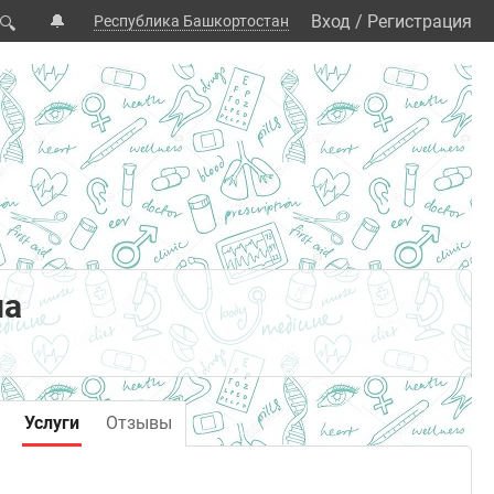
🔔
Вход
/
Регистрация
Республика Башкортостан
🔍
на
Услуги
Отзывы