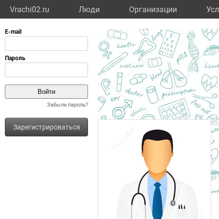
Vrachi02.ru
Люди
Организации
Усл
Забыли пароль?
Зарегистрироваться