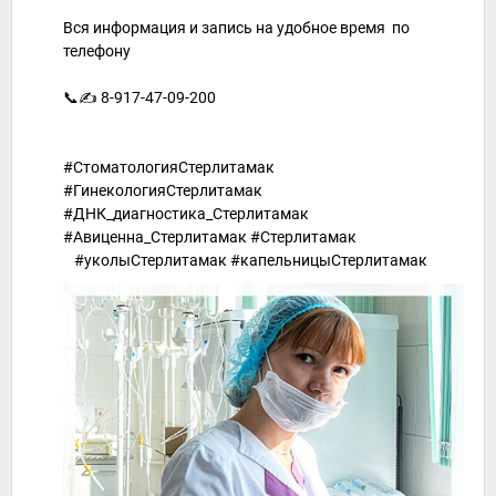
⠀
Вся информация и запись на удобное время по
телефону
⠀
📞✍ 8-917-47-09-200
⠀
⠀
#СтоматологияСтерлитамак
#ГинекологияСтерлитамак
#ДНК_диагностика_Стерлитамак
#Авиценна_Стерлитамак #Стерлитамак
⠀#уколыСтерлитамак #капельницыСтерлитамак