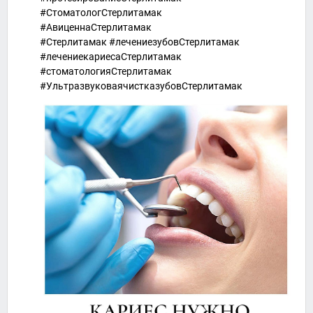
#СтоматологСтерлитамак
#АвиценнаСтерлитамак
#Стерлитамак #лечениезубовСтерлитамак
#лечениекариесаСтерлитамак
#стоматологияСтерлитамак
#УльтразвуковаячистказубовСтерлитамак