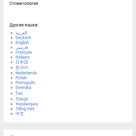
Стоматология
Другие языки:
العربية
Deutsch
English
فارسی
Français
Italiano
日本語
한국어
Nederlands
Polski
Português
Svenska
ไทย
Türkçe
Українська
Tiếng Việt
中文