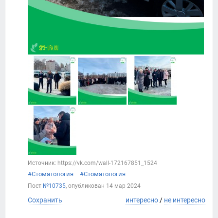
Источник: https://vk.com/wall-172167851_1524
#Стоматология
#Стоматология
Пост
№10735
, опубликован
14 мар 2024
Сохранить
интересно
/
не интересно