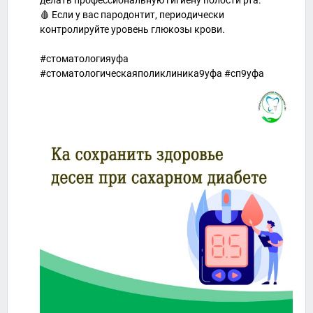
делать профессиональную гигиену полости рта.
🩸 Если у вас пародонтит, периодически
контролируйте уровень глюкозы крови.
#стоматологияуфа
#стоматологическаяполиклиника9уфа #сп9уфа