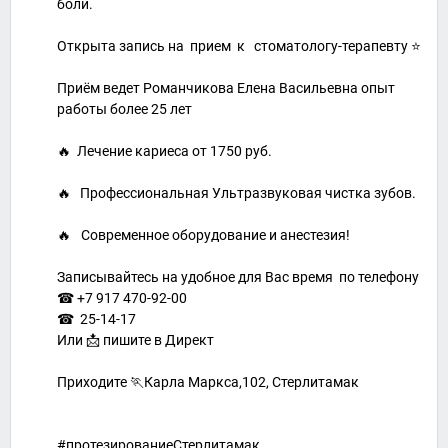
боли.
Открыта запись на прием к стоматологу-терапевту ⭐
Приём ведет Романчикова Елена Васильевна опыт
работы более 25 лет
🔥 Лечение кариеса от 1750 руб.
⠀
🔥 Профессиональная Ультразвуковая чистка зубов.
⠀
🔥⠀Современное оборудование и анестезия!
⠀
Записывайтесь на удобное для Вас время по телефону
☎ +7 917 470-92-00
☎ 25-14-17
Или 📩 пишите в Директ
⠀
Приходите 🏃Карла Маркса,102, Стерлитамак
⠀
⠀
#протезированиеСтерлитамак