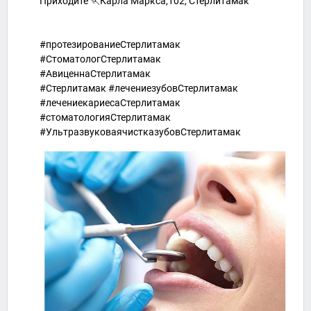
Приходите 🏃Карла Маркса,102, Стерлитамак
⠀
⠀
#протезированиеСтерлитамак
#СтоматологСтерлитамак
#АвиценнаСтерлитамак
#Стерлитамак #лечениезубовСтерлитамак
#лечениекариесаСтерлитамак
#стоматологияСтерлитамак
#УльтразвуковаячистказубовСтерлитамак