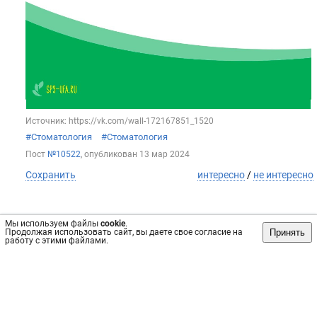
Источник: https://vk.com/wall-172167851_1520
#Стоматология
#Стоматология
Пост
№10522
, опубликован
13 мар 2024
Сохранить
интересно
/
не интересно
Мы используем файлы
cookie
.
Принять
Продолжая использовать сайт, вы даете свое согласие на
Стоматологическая поликлиника №9
работу с этими файлами.
Завершается участие в федеральном проекте «Всей семьёй.
РФ» и в региональной акции "Алга, всей семьёй", Большое
количество семей приняли в них участие и активно делились
своими семейными снимками в социальной сети ВКонтакте.