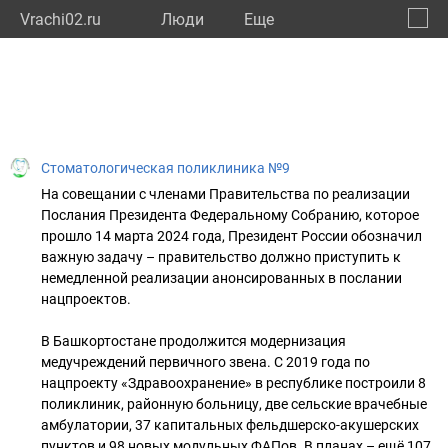
Vrachi02.ru
Люди
Eще
🔔
Респу
🔍
Стоматологическая поликлиника №9
На совещании с членами Правительства по реализации
Послания Президента Федеральному Собранию, которое
прошло 14 марта 2024 года, Президент России обозначил
важную задачу – правительство должно приступить к
немедленной реализации анонсированных в послании
нацпроектов.
В Башкортостане продолжится модернизация
медучреждений первичного звена. С 2019 года по
нацпроекту «Здравоохранение» в республике построили 8
поликлиник, районную больницу, две сельские врачебные
амбулатории, 37 капитальных фельдшерско-акушерских
пунктов и 98 новых модульных ФАПов. В планах – ещё 107