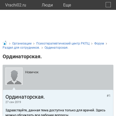
Vrachi02.ru
Люди
Eще
🔔
Респу
🔍
Организации
Психотерапевтический центр РКПЦ
Форум
Раздел для сотрудников.
Ординаторская.
Ординаторская.
Новичок
Ординаторская.
#1
27 сен 2019
Здравствуйте, данная тема доступна только для врачей. Здесь
можно обсуждать все рабочие вопросы.