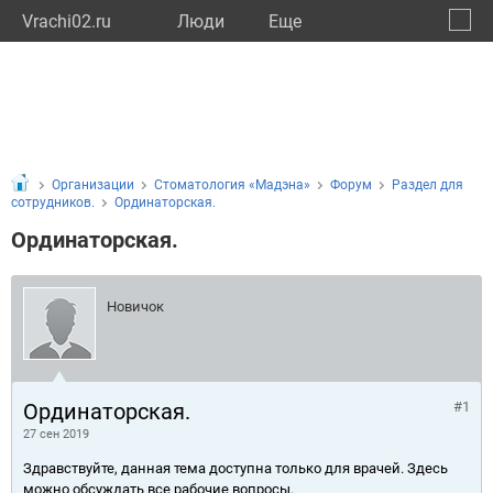
Vrachi02.ru
Люди
Eще
🔔
Респу
🔍
Организации
Стоматология «Мадэна»
Форум
Раздел для
сотрудников.
Ординаторская.
Ординаторская.
Новичок
Ординаторская.
#1
27 сен 2019
Здравствуйте, данная тема доступна только для врачей. Здесь
можно обсуждать все рабочие вопросы.