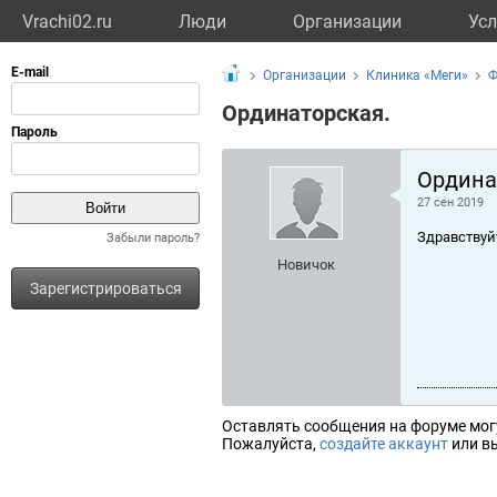
Vrachi02.ru
Люди
Организации
Усл
Организации
Клиника «Меги»
Ф
Ординаторская.
Ордина
27 сен 2019
Здравствуй
Забыли пароль?
Новичок
Зарегистрироваться
Оставлять сообщения на форуме мог
Пожалуйста,
создайте аккаунт
или вы