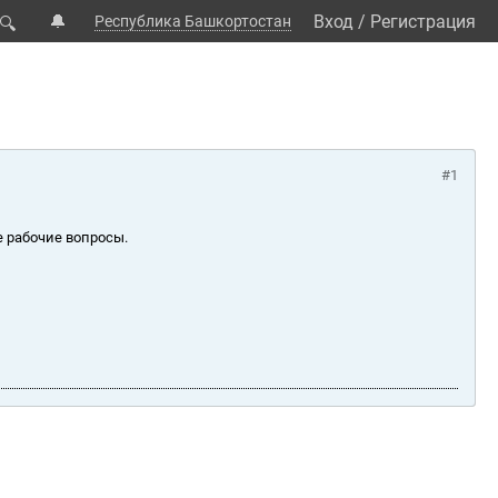
🔔
Вход
/
Регистрация
Республика Башкортостан
🔍
#1
е рабочие вопросы.