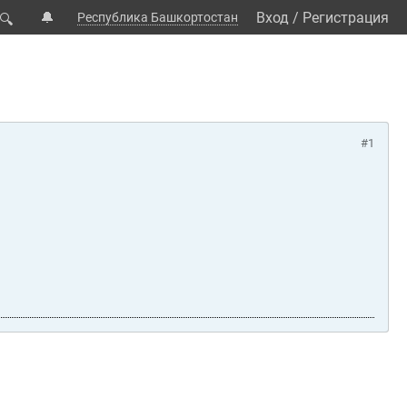
🔔
Вход
/
Регистрация
Республика Башкортостан
🔍
#1