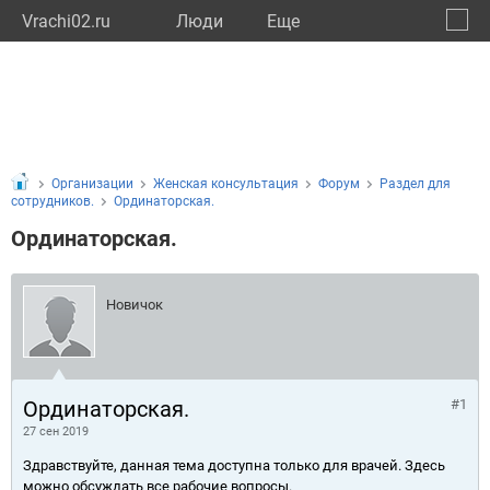
Vrachi02.ru
Люди
Eще
🔔
Респу
🔍
Организации
Женская консультация
Форум
Раздел для
сотрудников.
Ординаторская.
Ординаторская.
Новичок
Ординаторская.
#1
27 сен 2019
Здравствуйте, данная тема доступна только для врачей. Здесь
можно обсуждать все рабочие вопросы.